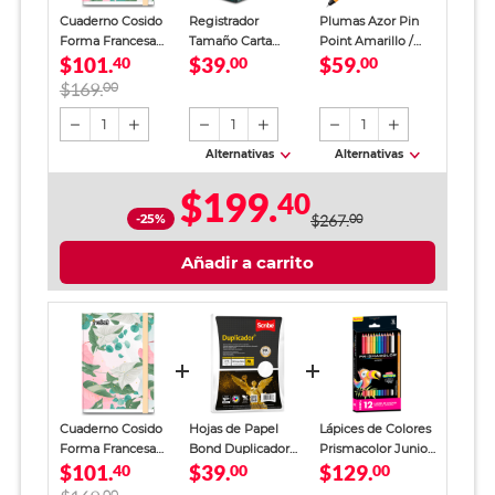
Cuaderno Cosido
Registrador
Plumas Azor Pin
Forma Francesa
Tamaño Carta
Point Amarillo /
$101.
$39.
$59.
Scribe Incolors
40
Office Depot
00
Punto fino / Tinta
00
Raya 100 Hojas
Verde
azul / 12 piezas
$169.
00
1
1
1
Alternativas
Alternativas
$199.
40
-25%
$267.
00
Añadir a carrito
Cuaderno Cosido
Hojas de Papel
Lápices de Colores
Forma Francesa
Bond Duplicador
Prismacolor Junior
$101.
$39.
$129.
Scribe Incolors
40
Carta Scribe Blanco
00
12 piezas
00
Raya 100 Hojas
100 hojas
00