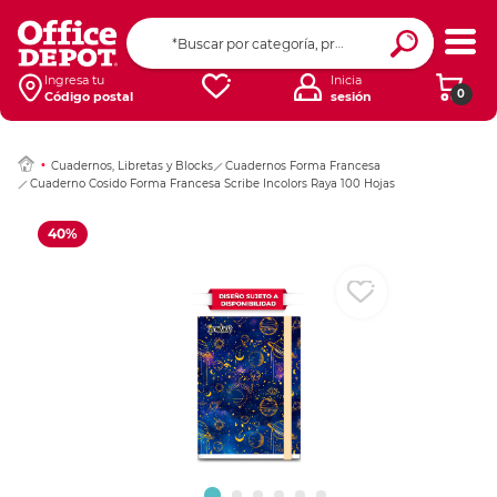
Ingresar Codigo Pos
Ingresa tu
Inicia
0
Código postal
sesión
Cuadernos, Libretas y Blocks
Cuadernos Forma Francesa
Cuaderno Cosido Forma Francesa Scribe Incolors Raya 100 Hojas
40%