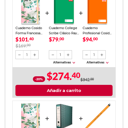
Cuaderno Cosido
Cuaderno College
Cuaderno
Forma Francesa
Scribe Clásico Raya
Profesional Cosido
$101.
$79.
$94.
Scribe Incolors
40
100 hojas
00
Scribe Clásico
00
Raya 100 Hojas
Cuadro Grande 100
$169.
00
Hojas
1
1
1
Alternativas
Alternativas
$274.
40
-20%
$342.
00
Añadir a carrito