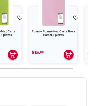
Mex Carta
Foamy FoamyMex Carta Rosa
Libro Mis
 5 piezas
Pastel 5 piezas
P
$15.
$169.
00
15
00
$199.