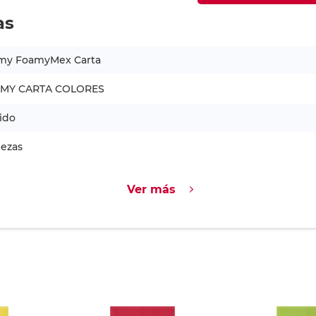
as
my FoamyMex Carta
MY CARTA COLORES
ido
iezas
Ver más