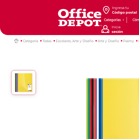
Ingresa tu
Código postal
Categorías
Cóm
Inicia
sesión
Categoría
Todas
Escolares, Arte y Diseño
Arte y Diseño
Foamy