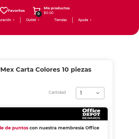
Mis productos
Favoritos
$0.00
0
uración
Outlet
Tiendas
Ayuda
ex Carta Colores 10 piezas
Cantidad
ple de puntos
con nuestra membresía Office