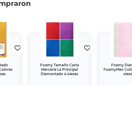
ompraron
tado
Foamy Tamaño Carta
Foamy Dia
Colores
Mercería La Principal
FoamyMex Color
ezas
Diamantado 4 piezas
piez
$48.
$99.
60
00
00
$54.