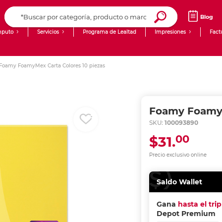
Blog
puto
Servicios
Programa de Lealtad
Impresiones
Fact
Computadoras de Escritorio
Creación de contenido digital
Foamy FoamyMex Carta Colores 10 piezas
Ingresar Codigo Postal
Laptops
giit!
Tablets
Blog
Foamy FoamyM
Monitores
Venta corporativa
SKU:
100093890
00
$31.
PyME
Precio exclusivo online
Saldo Wallet
Gana
hasta el tri
Depot Premium