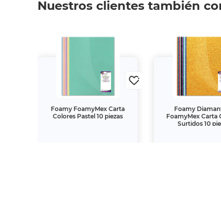
Nuestros clientes también c
rta
Foamy FoamyMex Carta
Foamy Diaman
Colores Pastel 10 piezas
FoamyMex Carta 
Surtidos 10 pi
$31.
$84.
00
00