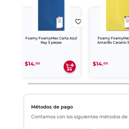
o
Foamy FoamyMex Carta Azul
Foamy FoamyMex
co 5
Rey 5 piezas
Amarillo Canario 5
$14.
$14.
00
00
Métodos de pago
Contamos con los siguientes métodos de