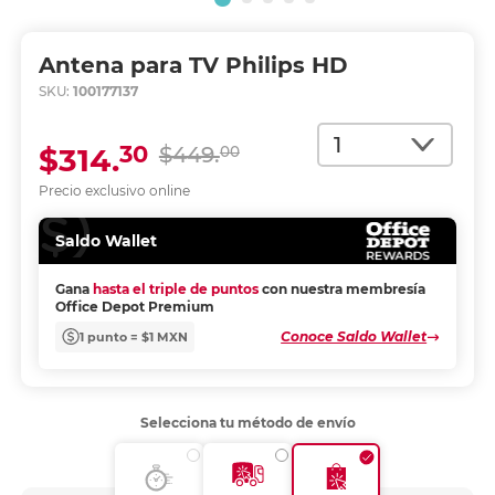
Antena para TV Philips HD
SKU:
100177137
Cantidad
30
$314.
$449.
00
Precio exclusivo online
Saldo Wallet
Gana
hasta el triple de puntos
con nuestra membresía
Office Depot Premium
Conoce Saldo Wallet
1 punto = $1 MXN
Selecciona tu método de envío