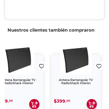
Nuestros clientes también compraron
Antena Rectangular TV
Antena Rectangular TV
RadioShack Interior
RadioShack Interior
399.
$399.
00
00