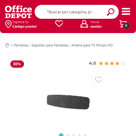
Ingresar Codigo Pos
Ingresa tu
Inicia
0
Código postal
sesión
Pantallas
Soportes para Pantallas
Antena para TV Philips HD
4.0
30%