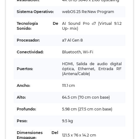
Sistema Operativo:
webOS 25 Re:New Program
Tecnología De
AI Sound Pro α7 (Virtual 9.1.2
Sonido:
Up- mix)
Procesador:
a7 Al Gen 8
Conectividad:
Bluetooth, Wi-Fi
HDMI, Salida de audio digital
Puertos:
óptica, Ethernet, Entrada RF
(Antena/Cable)
Ancho:
111.1 cm
Alto:
64.5 cm (70 cm con base)
Profundo:
5.98 cm (27.5 cm con base)
Peso:
9.5 kg
Dimensiones Del
121.5 x 76 x 14.2 cm
Empaque: