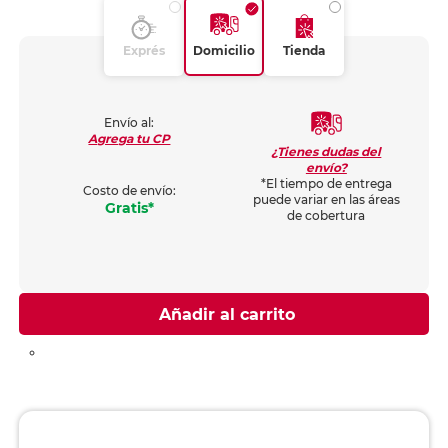
Exprés
Domicilio
Tienda
Envío al:
Agrega tu CP
¿Tienes dudas del
envío?
*El tiempo de entrega
Costo de envío:
puede variar en las áreas
Gratis*
de cobertura
Añadir al carrito