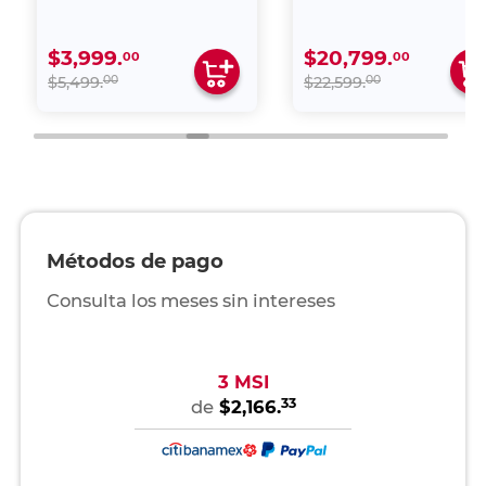
75U7QG PRO
$3,999.
$20,799.
00
00
00
00
$5,499.
$22,599.
Métodos de pago
Consulta los meses sin intereses
3 MSI
33
de
$2,166.