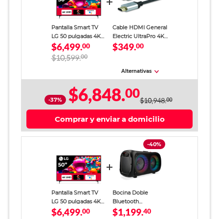
Pantalla Smart TV
Cable HDMI General
LG 50 pulgadas 4K
Electric UltraPro 4K
$6,499.
$349.
UHD AI
00
UHD 3 m
00
50UA7500PSA
$10,599.
00
Alternativas
$6,848.
00
-37%
$10,948.
00
Comprar y enviar a domicilio
-40%
Pantalla Smart TV
Bocina Doble
LG 50 pulgadas 4K
Bluetooth
$6,499.
$1,199.
UHD AI
00
RadioShack Luz LED
40