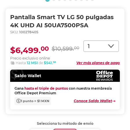
Pantalla Smart TV LG 50 pulgadas
4K UHD AI 50UA7500PSA
SKU:
100278405
Cantidad
00
$6,499.
$10,599.
00
Precio exclusivo online
58
Hasta
12 MSI
de
$541.
Ver más planes de pago
Saldo Wallet
Gana
hasta el triple de puntos
con nuestra membresía
Office Depot Premium
Conoce Saldo Wallet
1 punto = $1 MXN
Selecciona tu método de envío