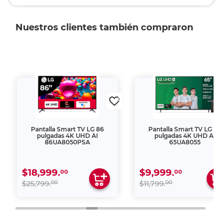
Nuestros clientes también compraron
Pantalla Smart TV LG 86
Pantalla Smart TV LG 65
pulgadas 4K UHD AI
pulgadas 4K UHD AI
86UA8050PSA
65UA8055
$18,999.
$9,999.
00
00
00
00
$25,799.
$11,799.