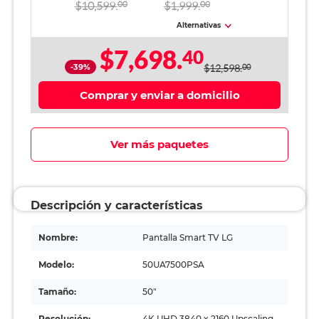
50UA7500PSA
Negro
$10,599.
00
$1,999.
00
Alternativas
$7,698.
40
-39%
$12,598.
00
Comprar y enviar a domicilio
Ver más paquetes
Descripción y características
Nombre:
Pantalla Smart TV LG
Modelo:
50UA7500PSA
Tamaño:
50"
Resolución:
4K UHD 3840 x 2160 Upscaling