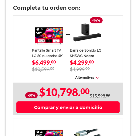
Completa tu orden con:
-14%
Pantalla Smart TV
Barra de Sonido LG
LG 50 pulgadas 4K
SH5WC Negro
$6,499.
$4,299.
UHD AI
00
00
50UA7500PSA
$10,599.
00
$4,999.
00
Alternativas
$10,798.
00
-31%
$15,598.
00
Comprar y enviar a domicilio