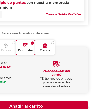
riple de puntos
con nuestra membresía
remium
Conoce Saldo Wallet
N
Selecciona tu método de envío
Exprés
Domicilio
Tienda
ío al:
a tu CP
¿Tienes dudas del
envío?
de envío:
*El tiempo de entrega
atis*
puede variar en las
áreas de cobertura
Añadir al carrito