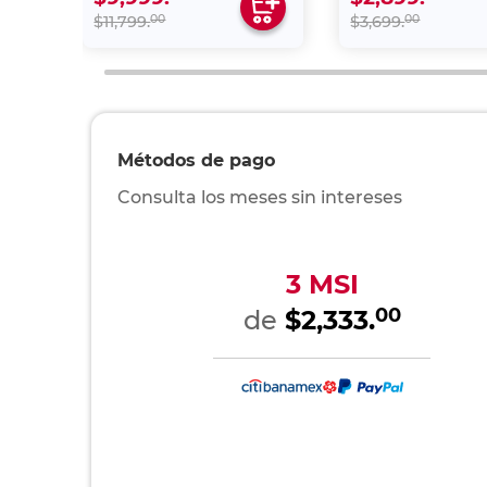
Medidas:
7.3c
Color:
No d
Tecnología:
Dolb
Resolución:
Led 
Entradas Y Salidas:
4 en
UPC:
841
Artículos similares