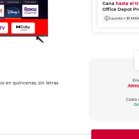
Gana
hasta el t
Office Depot P
1 punto = $1 MX
Env
Agreg
Costo 
Gr