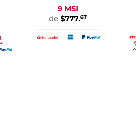
JVC Roku
Pantalla Smart TV Mora 43
Pantalla Smart
D SI32RF
pulgadas FHD DLED Vidaa
QD7 85 pulga
D4N
MiniLED QLE
$3,499.
$19,999.
00
00
00
00
$3,699.
$24,999.