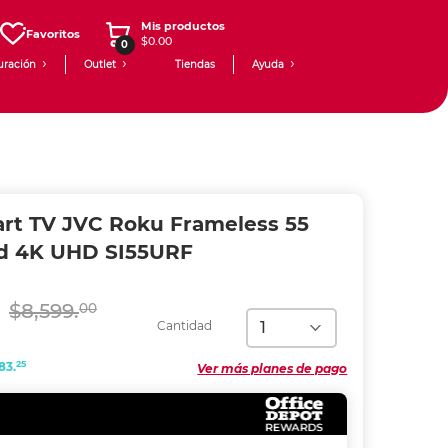
Mis productos
Favoritos
$0.00
0
uración
Outlet
Tiendas
Ayuda
art TV JVC Roku Frameless 55
d 4K UHD SI55URF
$8,599.
00
Cantidad
25
83.
Ver más planes de pago