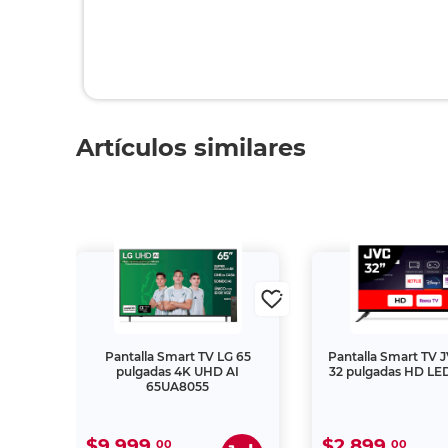
$6,999.
00
$8,599.
00
Descripción y característic
Nombre:
Pant
Modelo:
SI5
Pulgadas:
55"