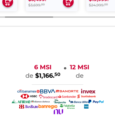
m (Pr.) x 125cm (An.) x 41cm (Al.) (aprox.)
isponible
y Audio / Sistema operativo ROKU / Smart TV
4K (3840 x 2160p)
tradas HDMI / 2 entradas USB / 1 entrada AV
848102163
Ver más