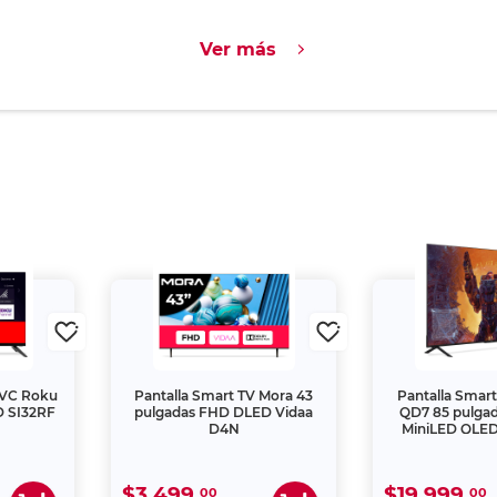
$1,199.
40
$1,999.
00
Alternativa
s
Ver más paquetes
as
alla JVC Smart TV Roku Frameless 55 pulg.
5URF