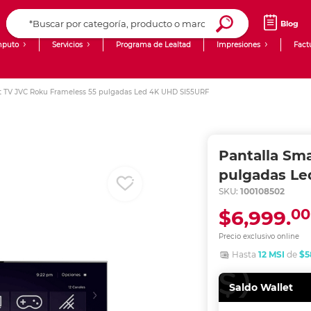
Blog
puto
Servicios
Programa de Lealtad
Impresiones
Fact
Computadoras de Escritorio
Creación de contenido digital
t TV JVC Roku Frameless 55 pulgadas Led 4K UHD SI55URF
Ingresar Codigo Postal
Laptops
giit!
Tablets
Blog
Pantalla Sm
Monitores
Venta corporativa
pulgadas Le
SKU:
100108502
PyME
00
$6,999.
Precio exclusivo online
Hasta
12 MSI
de
$5
Saldo Wallet