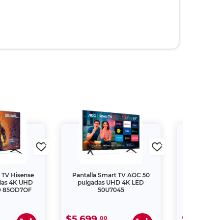
$8,198.
40
Añadir a carrito