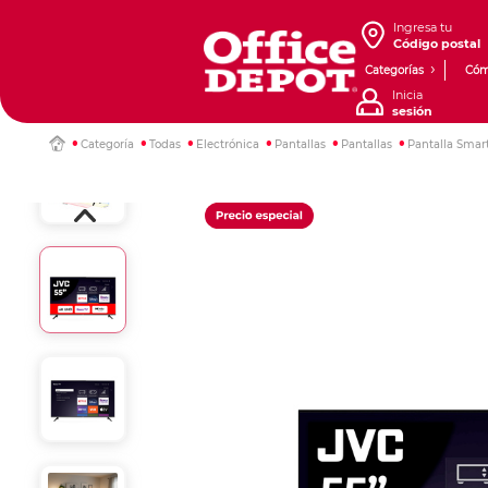
Ingresa tu
Código postal
Categorías
Cóm
Inicia
sesión
Categoría
Todas
Electrónica
Pantallas
Pantallas
Pantalla Smar