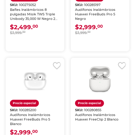
SKU:
100275052
SKU:
100285197
Bafles Inalámbricos 8
Audífonos Inalámbricos
pulgadas Misik TWS Triple
Huawei FreeBuds Pro 5
Unibody 35,000 W Negro 2
Negro
piezas
$2,499.
$2,999.
00
00
$3,999.
00
$3,999.
00
SKU:
100285200
SKU:
100280855
Audífonos Inalámbricos
Audífonos Inalámbricos
Huawei FreeBuds Pro 5
Huawei FreeClip 2 Blanco
Blanco
$2,999.
00