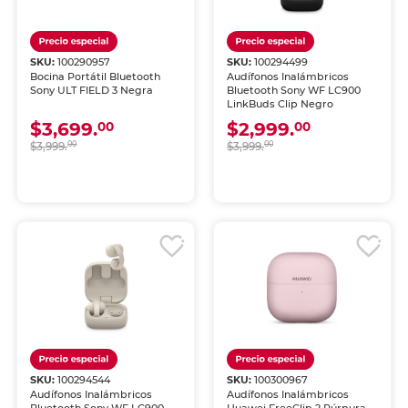
SKU:
100290957
SKU:
100294499
Bocina Portátil Bluetooth
Audífonos Inalámbricos
Sony ULT FIELD 3 Negra
Bluetooth Sony WF LC900
LinkBuds Clip Negro
$3,699.
$2,999.
00
00
$3,999.
00
$3,999.
00
SKU:
100294544
SKU:
100300967
Audífonos Inalámbricos
Audífonos Inalámbricos