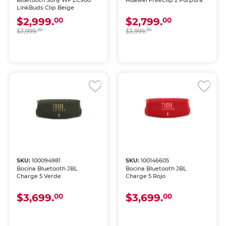
Bluetooth Sony WF LC900
Huawei FreeClip 2 Púrpura
LinkBuds Clip Beige
$2,999.
$2,799.
00
00
$3,999.
00
$3,999.
00
SKU:
100094981
SKU:
100146605
Bocina Bluetooth JBL
Bocina Bluetooth JBL
Charge 5 Verde
Charge 5 Rojo
$3,699.
$3,699.
00
00