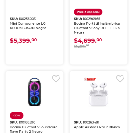
SKU:
100256003
SKU:
100290965
Mini Componente LG
Bocina Portátil Inalámbrica
XBOOM CK43N Negro
Bluetooth Sony ULT FIELD 5
Negra
$5,399.
$4,699.
00
00
$5,299.
00
-20%
SKU:
100188590
SKU:
100263481
Bocina Bluetooth Soundcore
Apple AirPods Pro 2 Blanco
Rave Party 2 Negro