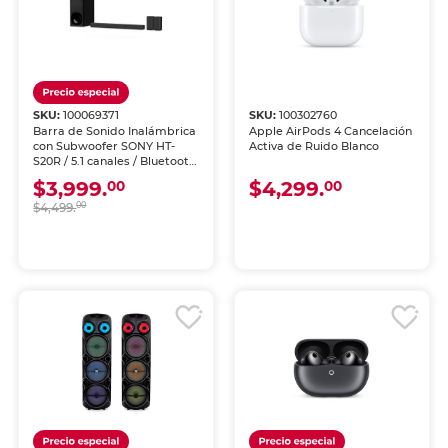
SKU:
100069371
SKU:
100302760
Barra de Sonido Inalámbrica
Apple AirPods 4 Cancelación
con Subwoofer SONY HT-
Activa de Ruido Blanco
S20R / 5.1 canales / Bluetooth
/ HDMI / Negro
$3,999.
$4,299.
00
00
$4,499.
00