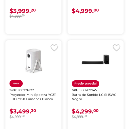
$3,999.
$4,999.
20
00
$4,999.
00
-30%
SKU:
100276127
SKU:
100289745
Proyector Mini Spectra YG311
Barra de Sonido LG SH5WC
FHD 3750 Lúmenes Blanco
Negro
$3,499.
$4,299.
30
00
$4,999.
00
$4,999.
00