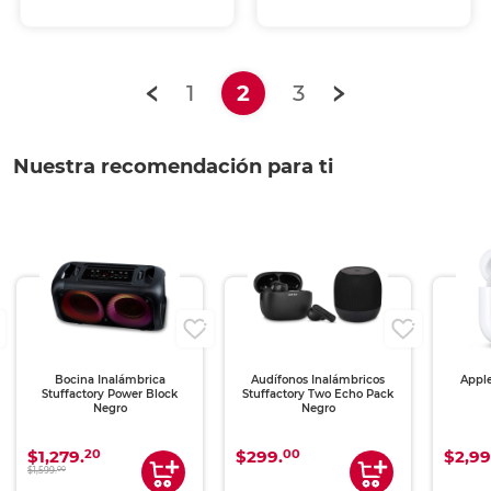
(current)
1
2
3
Nuestra recomendación para ti
Bocina Inalámbrica
Audífonos Inalámbricos
Apple
Stuffactory Power Block
Stuffactory Two Echo Pack
Negro
Negro
20
00
$1,279.
$299.
$2,99
00
$1,599.