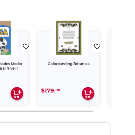
idades Medio
Coloreanding Bótanica
Libro 1000 D
ral Nivel 1
un Chico 
para Saber
Estan 
$179.
$269.
00
00