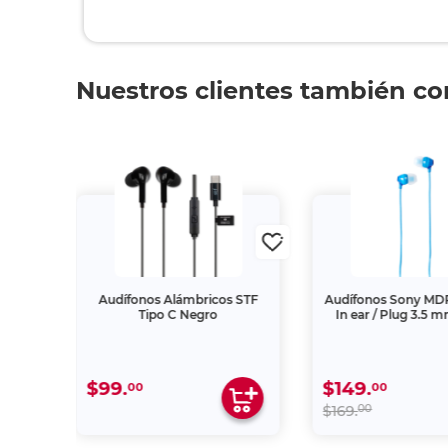
Nuestros clientes también c
4AP /
Audífonos Alámbricos STF
Audífonos Sony MD
Negro
Tipo C Negro
In ear / Plug 3.5 m
$99.
$149.
00
00
00
$169.