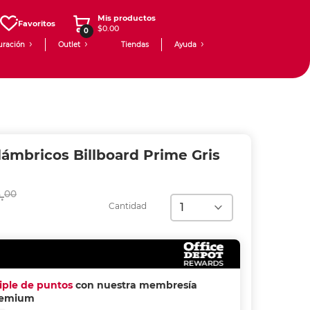
Mis productos
Favoritos
$0.00
0
uración
Outlet
Tiendas
Ayuda
ámbricos Billboard Prime Gris
.
00
Cantidad
riple de puntos
con nuestra membresía
remium