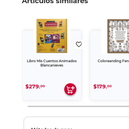
Artículos similares
undos
Libro Mis Cuentos Animados
Coloreanding Fen
Blancanieves
$279.
$179.
00
00