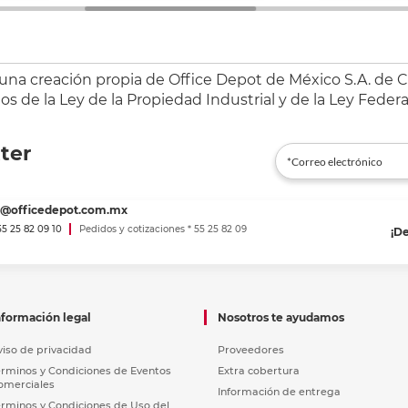
 una creación propia de Office Depot de México S.A. de C.
s de la Ley de la Propiedad Industrial y de la Ley Federa
ter
es@officedepot.com.mx
 55 25 82 09 10
Pedidos y cotizaciones * 55 25 82 09
¡D
nformación legal
Nosotros te ayudamos
viso de privacidad
Proveedores
érminos y Condiciones de Eventos
Extra cobertura
omerciales
Información de entrega
érminos y Condiciones de Uso del