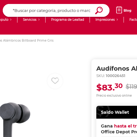
Blog
puto
Servicios
Programa de Lealtad
Impresiones
Fact
Computadoras de Escritorio
Creación de contenido digital
s Alámbricos Billboard Prime Gris
Ingresar Codigo Postal
Laptops
giit!
Tablets
Blog
Audífonos Al
Monitores
Venta corporativa
SKU:
100026451
30
$83.
$119
PyME
Precio exclusivo online
Saldo Wallet
Gana
hasta el t
Office Depot P