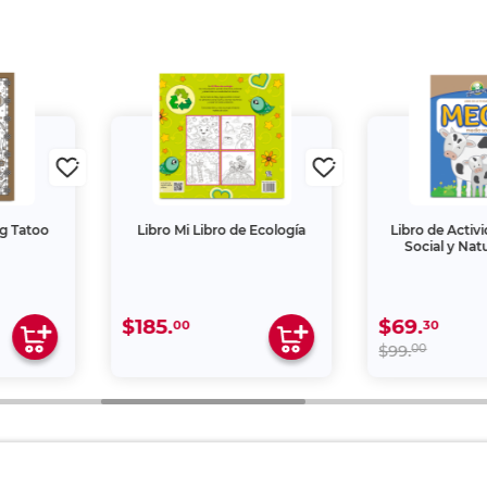
g Tatoo
Libro Mi Libro de Ecología
Libro de Activ
Social y Natu
$185.
$69.
00
30
00
$99.