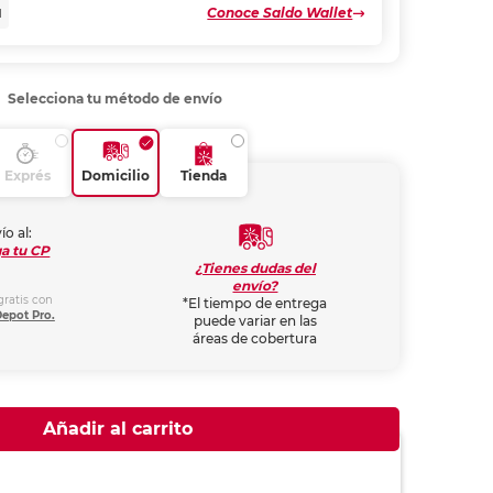
Conoce Saldo Wallet
N
Selecciona tu método de envío
Exprés
Domicilio
Tienda
ío al:
a tu CP
¿Tienes dudas del
envío?
gratis con
*El tiempo de entrega
Depot Pro.
puede variar en las
áreas de cobertura
Añadir al carrito