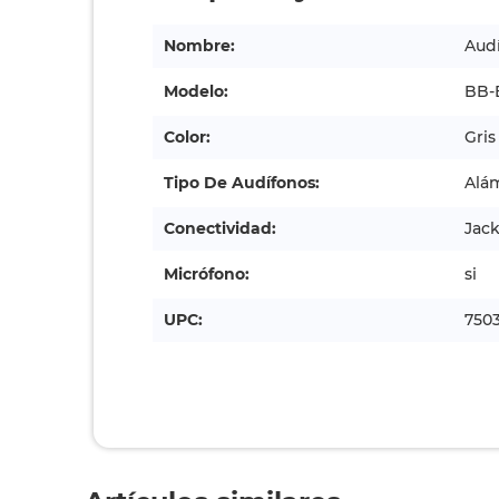
Nombre:
Audí
Modelo:
BB-
Color:
Gris
Tipo De Audífonos:
Alá
Conectividad:
Jac
Micrófono:
si
UPC:
750