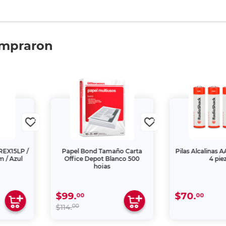
ompraron
REX15LP /
Papel Bond Tamaño Carta
Pilas Alcalinas 
m / Azul
Office Depot Blanco 500
4 pie
hojas
$99.
$70.
00
00
00
$114.