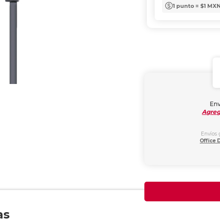
1 punto = $1 MX
Env
Agreg
Envíos 
Office 
as