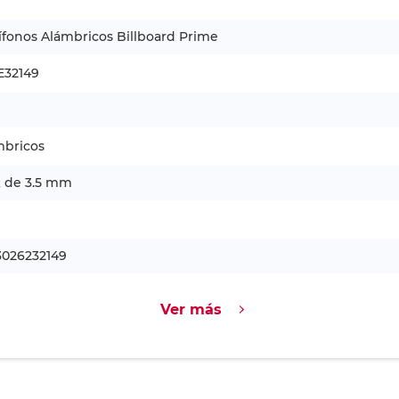
fonos Alámbricos Billboard Prime
E32149
mbricos
k de 3.5 mm
3026232149
Ver más