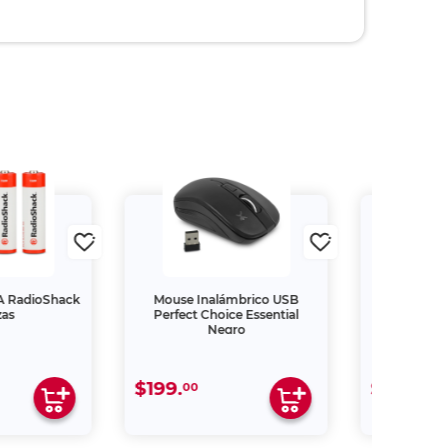
AA RadioShack
Mouse Inalámbrico USB
Audífono
zas
Perfect Choice Essential
Billboard 
Negro
$199.
$499.
00
00