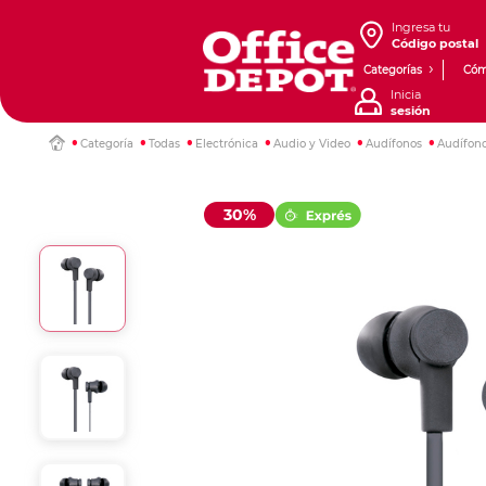
Ingresa tu
Código postal
Categorías
Cóm
Inicia
sesión
Categoría
Todas
Electrónica
Audio y Video
Audífonos
Audífono
30%