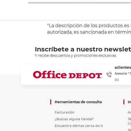
"La descripción de los productos es
autorizada, es sancionada en término
Inscríbete a nuestro newslet
Y recibe descuentos y promociones exclusivas.
sclient
Asesoría *
00
Herramientas de consulta
I
Facturación
A
¿Buscas alguna tienda?
T
C
Encuentra ofertas cerca de ti
T