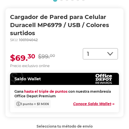
Cargador de Pared para Celular
Duracell MP6979 / USB / Colores
surtidos
SKU:
100104042
Cantidad
30
$69.
$99.
00
Precio exclusivo online
Saldo Wallet
Gana
hasta el triple de puntos
con nuestra membresía
Office Depot Premium
Conoce Saldo Wallet
1 punto = $1 MXN
Selecciona tu método de envío