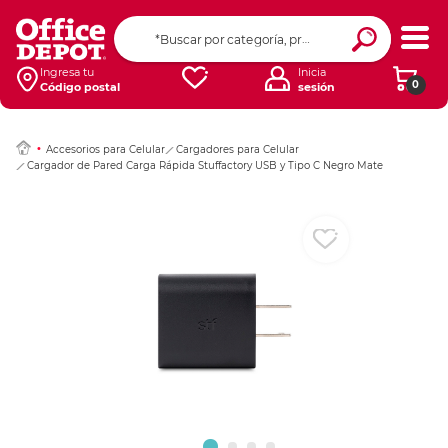
Ingresar Codigo Pos
Ingresa tu
Inicia
0
Código postal
sesión
Accesorios para Celular
Cargadores para Celular
Cargador de Pared Carga Rápida Stuffactory USB y Tipo C Negro Mate