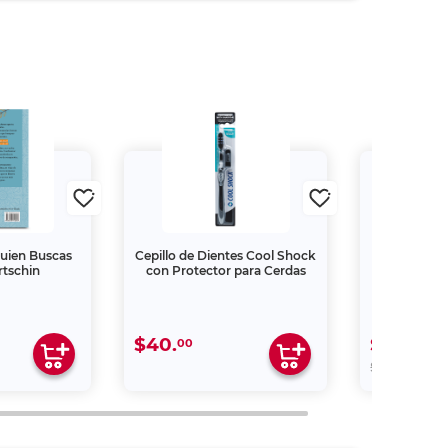
 Quien Buscas
Cepillo de Dientes Cool Shock
Antena Aé
rtschin
con Protector para Cerdas
LR01
$40.
$275.
00
40
00
$459.