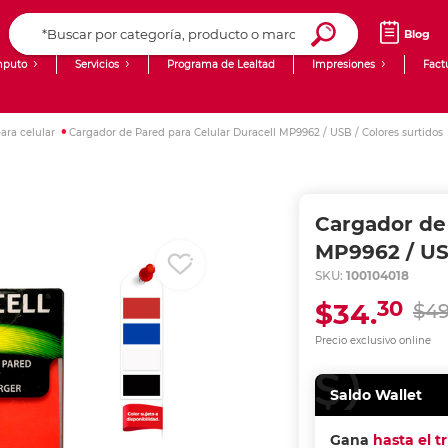
Blog
puto
Servicios
Programa de Lealtad
Impresiones
Fact
Computadoras de Escritorio
Creación de contenido digital
ara celular
Cargador de Pared para Celular Duracell MP9962 / USB / Colores surtidos
Ingresar Codigo Postal
Laptops
giit!
Tablets
Blog
Cargador de 
Monitores
Venta corporativa
MP9962 / USB
SKU:
100104018
PyME
30
$34.
$49
Precio exclusivo online
Saldo Wallet
Gana
hasta el t