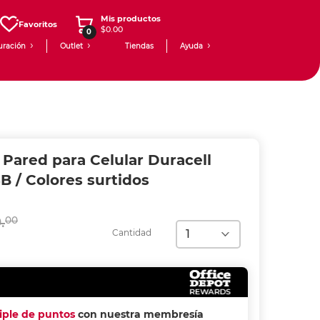
Mis productos
Favoritos
$0.00
0
uración
Outlet
Tiendas
Ayuda
Pared para Celular Duracell
 / Colores surtidos
.
00
Cantidad
riple de puntos
con nuestra membresía