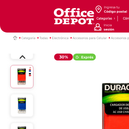
Ingresa tu
Código postal
Categorías
Cóm
Inicia
sesión
Categoría
Todas
Electrónica
Accesorios para Celular
Accesorios p
30%