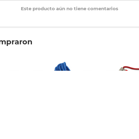
Este producto aún no tiene comentarios
ompraron
ell 5189 /
Cable Micro USB Duracell / 91
Cable Lightn
Negro
cm / Surtidos
Duracell / 91 c
$55.
$104.
30
30