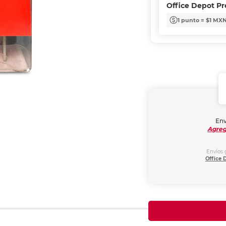
Office Depot P
1 punto = $1 MX
Env
Agreg
Envíos 
Office 