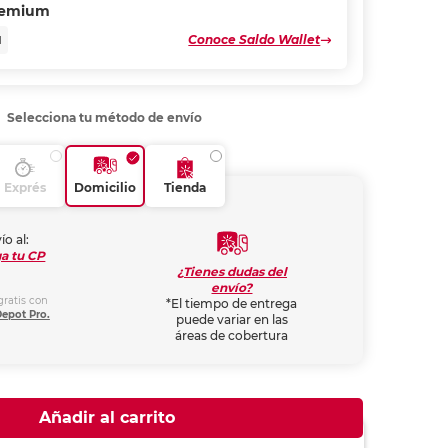
remium
Conoce Saldo Wallet
N
Selecciona tu método de envío
Exprés
Domicilio
Tienda
ío al:
a tu CP
¿Tienes dudas del
envío?
gratis con
*El tiempo de entrega
Depot Pro.
puede variar en las
áreas de cobertura
Añadir al carrito