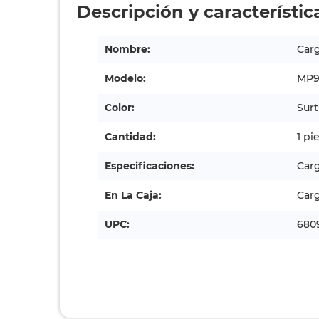
Descripción y característic
Nombre:
Carg
Modelo:
MP9
Color:
Surt
Cantidad:
1 pi
Especificaciones:
Carg
En La Caja:
Carg
UPC:
680