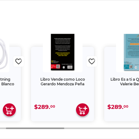
htning
Libro Vende como Loco
Libro Es a ti a
 Blanco
Gerardo Mendoza Peña
Valerie Be
$289.
$289.
00
00