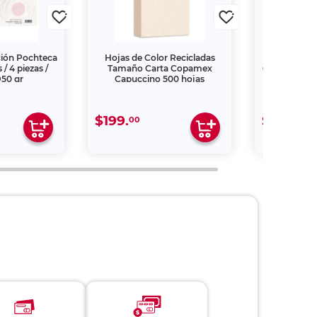
ación Pochteca
Hojas de Color Recicladas
Cartulina 
/ 4 piezas /
Tamaño Carta Copamex
Cast Fashion 
950 gr
Capuccino 500 hojas
$199.
$22.
00
00