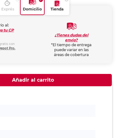
Exprés
Domicilio
Tienda
ío al:
a tu CP
¿Tienes dudas del
envío?
gratis con
*El tiempo de entrega
Depot Pro.
puede variar en las
áreas de cobertura
Añadir al carrito