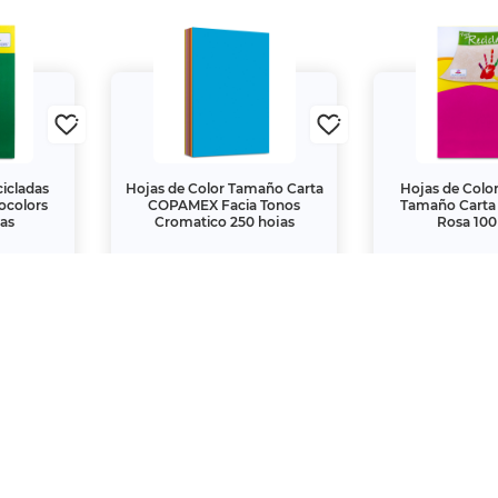
cicladas
Hojas de Color Tamaño Carta
Hojas de Color
ocolors
COPAMEX Facia Tonos
Tamaño Carta
jas
Cromatico 250 hojas
Rosa 100
$141.
$41.
75
40
00
00
$189.
$69.
 una creación propia de Office Depot de México S.A. de C.
s de la Ley de la Propiedad Industrial y de la Ley Federa