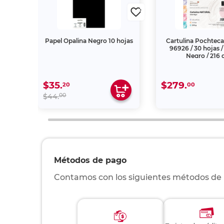
ta
Papel Opalina Negro 10 hojas
Cartulina Pochteca
1.50
96926 / 30 hojas /
Negro / 216 
$35.
$279.
20
00
00
$44.
Métodos de pago
Contamos con los siguientes métodos de