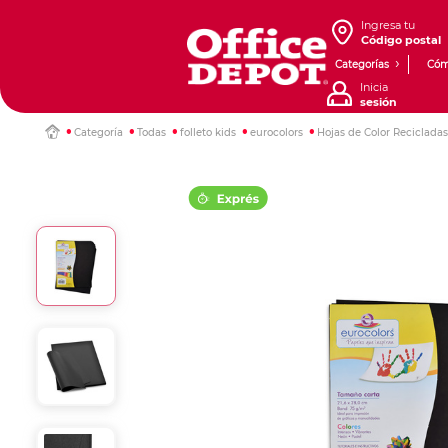
Ingresa tu
Código postal
Categorías
Cóm
Inicia
sesión
Categoría
Todas
folleto kids
eurocolors
Hojas de Color Reciclada