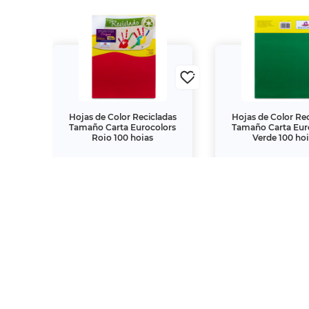
arta
Hojas de Color Recicladas
Hojas de Color Re
500
Tamaño Carta Eurocolors
Tamaño Carta Eur
Rojo 100 hojas
Verde 100 ho
$79.
$79.
00
00
"La descripción de los productos es
autorizada, es sancionada en término