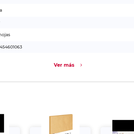
a
r
hojas
1454601063
Ver más