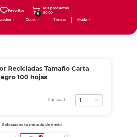
Mis productos
Favoritos
$0.00
0
uración
Outlet
Tiendas
Ayuda
lor Recicladas Tamaño Carta
egro 100 hojas
Cantidad
Selecciona tu método de envío