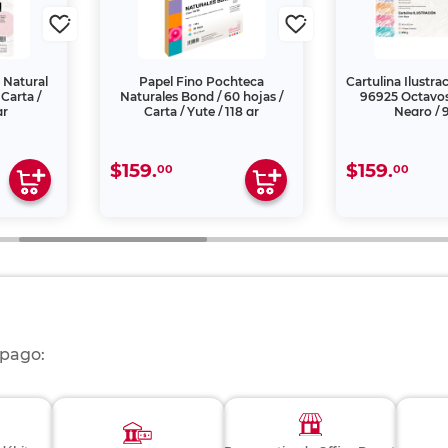
 Natural
Papel Fino Pochteca
Cartulina Ilustr
 Carta /
Naturales Bond / 60 hojas /
96925 Octavos 
gr
Carta / Yute / 118 gr
Negro / 
$159.
$159.
00
00
 pago: