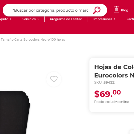
Blog
puto
Servicios
Programa de Lealtad
Impresiones
Fact
Computadoras de Escritorio
Creación de contenido digital
s Tamaño Carta Eurocolors Negro 100 hojas
Ingresar Codigo Postal
Laptops
giit!
Tablets
Blog
Hojas de Co
Monitores
Venta corporativa
Eurocolors N
SKU:
59422
PyME
00
$69.
Precio exclusivo online