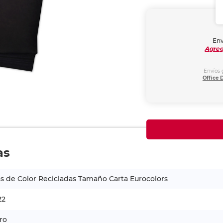
Env
Agreg
Envíos 
Office 
as
s de Color Recicladas Tamaño Carta Eurocolors
22
ro