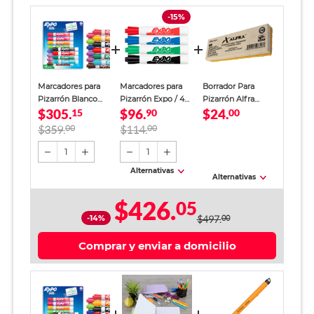
-15%
Marcadores para
Marcadores para
Borrador Para
Pizarrón Blanco
Pizarrón Expo / 4
Pizarrón Alfra
$305.
$96.
$24.
Expo 12 piezas
15
piezas
90
Básico
00
$359.
00
$114.
00
1
1
Alternativas
Alternativas
$426.
05
-14%
$497.
00
Comprar y enviar a domicilio