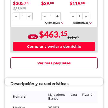
$305.
$39.
$119.
Expo 12 piezas
15
Office Depot
00
00
Verde
$359.
00
1
1
1
Alternativas
Alternativas
$463.
15
-10%
$517.
00
Comprar y enviar a domicilio
Ver más paquetes
Descripción y características
Marcadores para Pizarrón
Nombre:
Blanco
Modelo:
1927525