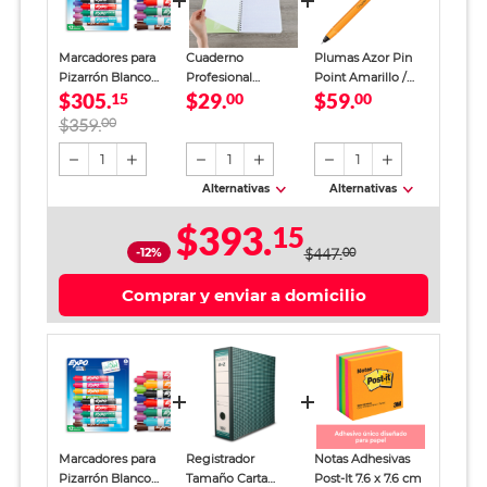
Marcadores para
Cuaderno
Plumas Azor Pin
Pizarrón Blanco
Profesional
Point Amarillo /
$305.
$29.
$59.
Expo 12 piezas
15
SkyBook Go Plus
00
Punto fino / Tinta
00
Cuadro Chico 100
azul / 12 piezas
$359.
00
hojas
1
1
1
Alternativas
Alternativas
$393.
15
-12%
$447.
00
Comprar y enviar a domicilio
Marcadores para
Registrador
Notas Adhesivas
Pizarrón Blanco
Tamaño Carta
Post-It 7.6 x 7.6 cm