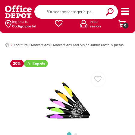
Ingresar Codigo Pos
Ingresa tu
Inicia
0
Código postal
sesión
Escritura
Marcatextos
Marcatextos Azor Visión Junior Pastel 5 piezas
20%