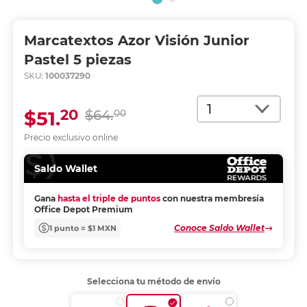
Marcatextos Azor Visión Junior
Pastel 5 piezas
SKU:
100037290
Cantidad
20
$51.
$64.
00
Precio exclusivo online
Saldo Wallet
Gana
hasta el triple de puntos
con nuestra membresía
Office Depot Premium
Conoce Saldo Wallet
1 punto = $1 MXN
Selecciona tu método de envío