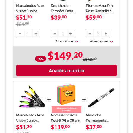
Marcatextos Azor
Registrador
Plumas Azor Pin
Visión Junior
Tamaño Carta
Point Amarillo /
$51.
$39.
$59.
Pastel 5 piezas
20
Office Depot
00
Punto fino / Tinta
00
Verde
azul / 12 piezas
$64.
00
1
1
1
Alternativas
Alternativas
$149.
20
-8%
$162.
00
Añadir a carrito
Marcatextos Azor
Notas Adhesivas
Marcador
Visión Junior
Post-It 7.6 x 7.6 cm
Permanente
$51.
$119.
$37.
Pastel 5 piezas
20
00
Sharpie Doble
00
Punta Negro
00