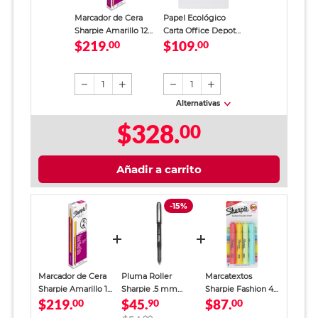
Marcador de Cera
Papel Ecológico
Sharpie Amarillo 12
Carta Office Depot
$219.
$109.
piezas
00
Paquete 500 hojas
00
blancas
1
1
Alternativas
$328.
00
Añadir a carrito
-15%
Marcador de Cera
Pluma Roller
Marcatextos
Sharpie Amarillo 12
Sharpie .5 mm
Sharpie Fashion 4
$219.
$45.
$87.
piezas
00
Negro
90
piezas
00