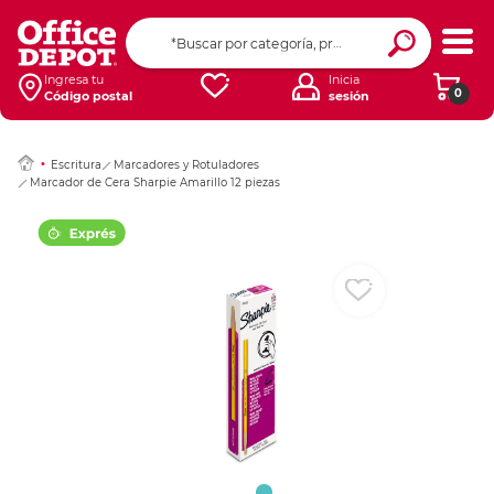
Ingresar Codigo Pos
Ingresa tu
Inicia
0
Código postal
sesión
Escritura
Marcadores y Rotuladores
Marcador de Cera Sharpie Amarillo 12 piezas