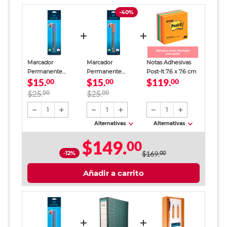
-40%
Marcador
Marcador
Notas Adhesivas
Permanente
Permanente
Post-It 7.6 x 7.6 cm
$15.
$15.
$119.
Schneider Maxx
00
Schneider Maxx
00
00
Azul 1 pieza
Rojo 1 pieza
$25.
00
$25.
00
1
1
1
Alternativas
Alternativas
$149.
00
-12%
$169.
00
Añadir a carrito