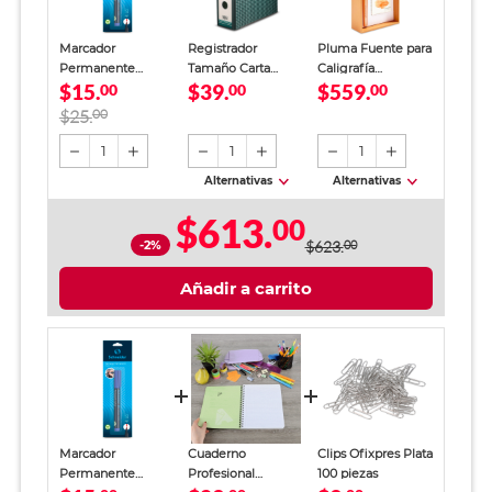
Marcador
Registrador
Pluma Fuente para
Permanente
Tamaño Carta
Caligrafía
$15.
$39.
$559.
Schneider Maxx
00
Office Depot
00
Schneider
00
Azul 1 pieza
Verde
Callissima
$25.
00
Albaricoque
1
1
1
Alternativas
Alternativas
$613.
00
-2%
$623.
00
Añadir a carrito
Marcador
Cuaderno
Clips Ofixpres Plata
Permanente
Profesional
100 piezas