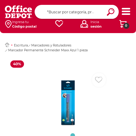
Ingresar Codigo Pos
Ingresa tu
Inicia
0
Código postal
sesión
Escritura
Marcadores y Rotuladores
Marcador Permanente Schneider Maxx Azul 1 pieza
40%