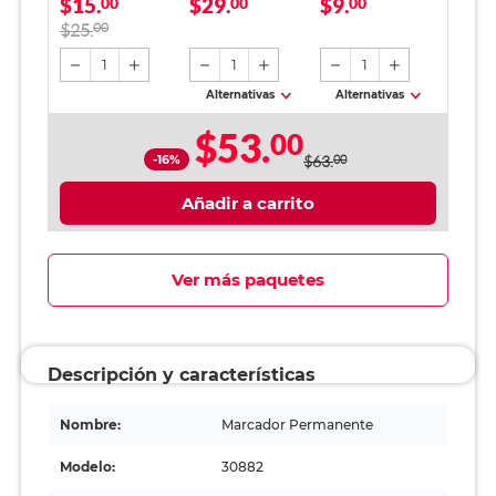
$15.
$29.
$9.
Schneider Maxx
00
SkyBook Go Plus
00
00
Azul 1 pieza
Cuadro Chico 100
$25.
00
hojas
1
1
1
Alternativas
Alternativas
$53.
00
-16%
$63.
00
Añadir a carrito
Ver más paquetes
Descripción y características
Nombre:
Marcador Permanente
Modelo:
30882